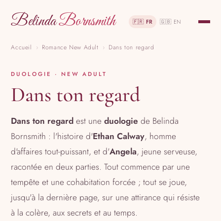
Belinda
Bornsmith
🇫🇷 FR
🇬🇧 EN
Accueil
›
Romance New Adult
›
Dans ton regard
DUOLOGIE · NEW ADULT
Dans ton regard
Dans ton regard
est une
duologie
de Belinda
Bornsmith : l'histoire d'
Ethan Calway
, homme
d'affaires tout-puissant, et d'
Angela
, jeune serveuse,
racontée en deux parties. Tout commence par une
tempête et une cohabitation forcée ; tout se joue,
jusqu'à la dernière page, sur une attirance qui résiste
à la colère, aux secrets et au temps.