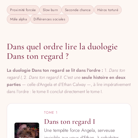
Proximité forcée
Slow burn
Seconde chance
Héros torturé
Mâle alpha
Différences sociales
Dans quel ordre lire la duologie
Dans ton regard ?
La duologie Dans ton regard se lit dans l'ordre :
1.
Dans ton
regard I
, 2.
Dans ton regard II
. C'est une
seule histoire en deux
parties
— celle d'Angela et d'Ethan Calway —, à lire impérativement
dans l'ordre : le tome II conclut directement le tome I.
TOME 1
Dans ton regard I
Une tempête force Angela, serveuse
invisible aux yeux d'Ethan, à cohabiter