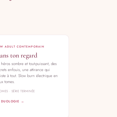
W ADULT CONTEMPORAIN
ans ton regard
 héros sombre et tout-puissant, des
crets enfouis, une attirance qui
siste à tout. Slow burn électrique en
ux tomes.
TOMES · SÉRIE TERMINÉE
 DUOLOGIE →