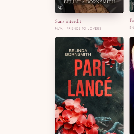
Pa
Sans interdit
EN
M/M · FRIENDS TO LOVERS