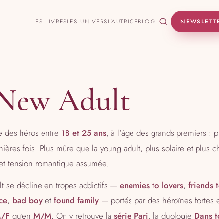
LES LIVRES
LES UNIVERS
L'AUTRICE
BLOG
NEWSLETT
New Adult
 des héros entre
18 et 25 ans
, à l'âge des grands premiers : 
res fois. Plus mûre que la young adult, plus solaire et plus ch
et tension romantique assumée.
t se décline en tropes addictifs —
enemies to lovers
,
friends 
ce
,
bad boy
et
found family
— portés par des héroïnes fortes 
/F
qu'en
M/M
. On y retrouve la
série Pari
, la duologie
Dans t