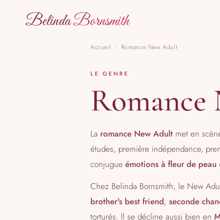
Belinda
Bornsmith
Accueil
›
Romance New Adult
LE GENRE
Romance 
La
romance New Adult
met en scène
études, première indépendance, premiè
conjugue
émotions à fleur de peau
Chez Belinda Bornsmith, le New Adul
brother's best friend
,
seconde chan
torturés. Il se décline aussi bien en
M