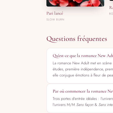
R
Pari lancé
RO
SLOW BURN
Questions fréquentes
Qu'est-ce que la romance New Adu
La romance New Adult met en scène de
études, première indépendance, premièr
elle conjugue émotions à fleur de pe
Par où commencer la romance New
Trois portes d'entrée idéales : l'univ
l'univers M/M
Sans façon
&
Sans inter