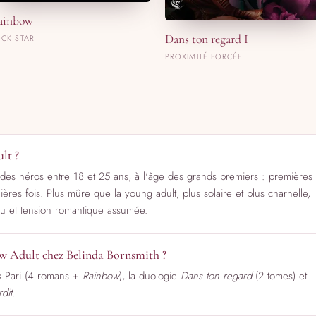
ainbow
Dans ton regard I
CK STAR
PROXIMITÉ FORCÉE
lt ?
s héros entre 18 et 25 ans, à l'âge des grands premiers : premières
es fois. Plus mûre que la young adult, plus solaire et plus charnelle,
au et tension romantique assumée.
 Adult chez Belinda Bornsmith ?
ers Pari (4 romans +
Rainbow
), la duologie
Dans ton regard
(2 tomes) et
dit
.