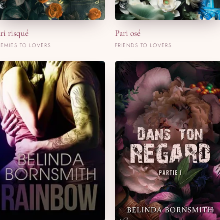
ri risqué
Pari osé
EMIES TO LOVERS
FRIENDS TO LOVERS