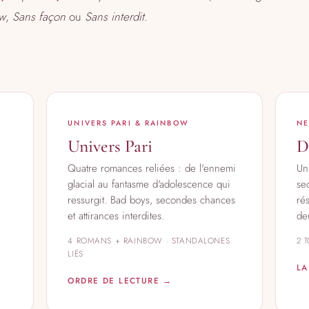
w
,
Sans façon
ou
Sans interdit
.
UNIVERS PARI & RAINBOW
NE
Univers Pari
D
Quatre romances reliées : de l'ennemi
Un
glacial au fantasme d'adolescence qui
se
ressurgit. Bad boys, secondes chances
ré
et attirances interdites.
de
4 ROMANS + RAINBOW · STANDALONES
2 
LIÉS
LA
ORDRE DE LECTURE →