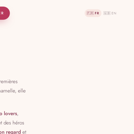
ER
🇫🇷 FR
🇬🇧 EN
premières
arnelle, elle
to lovers
,
et des héros
on regard
et