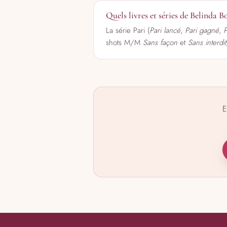
Quels livres et séries de Belinda
La série Pari (
Pari lancé
,
Pari gagné
,
P
shots M/M
Sans façon
et
Sans interdit
E